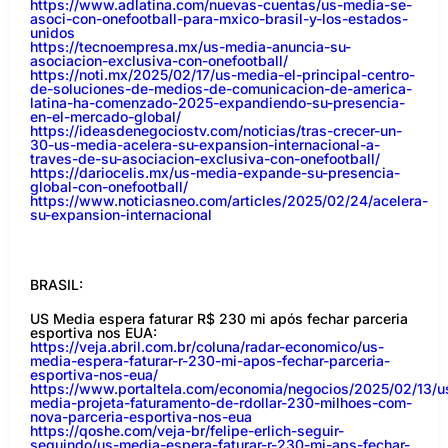
https://www.adlatina.com/nuevas-cuentas/us-media-se-
asoci-con-onefootball-para-mxico-brasil-y-los-estados-
unidos
https://tecnoempresa.mx/us-media-anuncia-su-
asociacion-exclusiva-con-onefootball/
https://noti.mx/2025/02/17/us-media-el-principal-centro-
de-soluciones-de-medios-de-comunicacion-de-america-
latina-ha-comenzado-2025-expandiendo-su-presencia-
en-el-mercado-global/
https://ideasdenegociostv.com/noticias/tras-crecer-un-
30-us-media-acelera-su-expansion-internacional-a-
traves-de-su-asociacion-exclusiva-con-onefootball/
https://dariocelis.mx/us-media-expande-su-presencia-
global-con-onefootball/
https://www.noticiasneo.com/articles/2025/02/24/acelera-
su-expansion-internacional
BRASIL:
US Media espera faturar R$ 230 mi após fechar parceria
esportiva nos EUA:
https://veja.abril.com.br/coluna/radar-economico/us-
media-espera-faturar-r-230-mi-apos-fechar-parceria-
esportiva-nos-eua/
https://www.portaltela.com/economia/negocios/2025/02/13/u
media-projeta-faturamento-de-rdollar-230-milhoes-com-
nova-parceria-esportiva-nos-eua
https://qoshe.com/veja-br/felipe-erlich-seguir-
seguindo/us-media-espera-faturar-r-230-mi-aps-fechar-