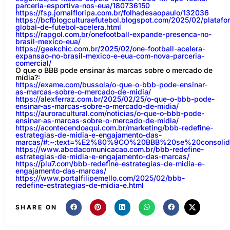
parceria-esportiva-nos-eua/180736150
https://fsp.jornalfloripa.com.br/folhadesaopaulo/132036
https://bcfblogculturaefutebol.blogspot.com/2025/02/platafo
global-de-futebol-acelera.html
https://rapgol.com.br/onefootball-expande-presenca-no-
brasil-mexico-eua/
https://geekchic.com.br/2025/02/one-football-acelera-
expansao-no-brasil-mexico-e-eua-com-nova-parceria-
comercial/
O que o BBB pode ensinar às marcas sobre o mercado de
mídia?:
https://exame.com/bussola/o-que-o-bbb-pode-ensinar-
as-marcas-sobre-o-mercado-de-midia/
https://alexferraz.com.br/2025/02/25/o-que-o-bbb-pode-
ensinar-as-marcas-sobre-o-mercado-de-midia/
https://auroracultural.com/noticias/o-que-o-bbb-pode-
ensinar-as-marcas-sobre-o-mercado-de-midia/
https://acontecendoaqui.com.br/marketing/bbb-redefine-
estrategias-de-midia-e-engajamento-das-
marcas/#:~:text=%E2%80%9CO%20BBB%20se%20consol
https://www.abcdacomunicacao.com.br/bbb-redefine-
estrategias-de-midia-e-engajamento-das-marcas/
https://plu7.com/bbb-redefine-estrategias-de-midia-e-
engajamento-das-marcas/
https://www.portalfilipemello.com/2025/02/bbb-
redefine-estrategias-de-midia-e.html
SHARE ON