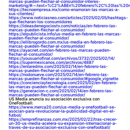
marcas-pueden-flechar-al-consumidor-interes-
marketing/#:~:text=%C2%ABEn%20febrero%2C%20las%2
https://tecnoempresa.mx/como-enamoran-las-marcas-a-
sus-clientes/
https://www.noticiasneo.com/articles/2025/02/05/hashtags-
que-flecharan-los-consumidores
https://ideasdenegociostv.com/noticias/en-febrero-las-
marcas-pueden-flechar-al-consumidor/
https://elpublicista.info/us-media-en-febrero-las-marcas-
pueden-flechar-al-consumidor/
https://ellibrogordo.com.mx/us-media-en-febrero-las-
marcas-pueden-flechar-al-consumidor/
https://ayacnet.com/en-febrero-las-marcas-pueden-
flechar-al-consumidor/
https://yousuariofinal.com/archivos/3732/2025/02/14/
https://supermexicanos.com/archivos/4887
https://enlaredmx.com/2025/02/14/en-febrero-las-
marcas-pueden-flechar-al-consumidor/
https://nodonueve.com/2025/02/14/en-febrero-las-
marcas-pueden-flechar-al-consumidor/#google_vignette
https://concienciaytecnologia.com/2025/02/en-febrero-
las-marcas-pueden-flechar-al-consumidor/
https://generacion-c.com/2025/02/14/en-febrero-las-
marcas-pueden-flechar-al-consumidor/
US Media anuncia su asociación exclusiva con
OneFootball:
https://www.merca20.com/us-media-y-onefootball-se-
asocian-para-revolucionar-la-publicidad-digital-en-el-
futbol/
https://emprefinanzas.com.mx/2025/02/22/tras-crecer-
un-30-us-media-acelera-su-expansion-internacional-a-
traves-de-su-asociacion-exclusiva-con-onefootball/