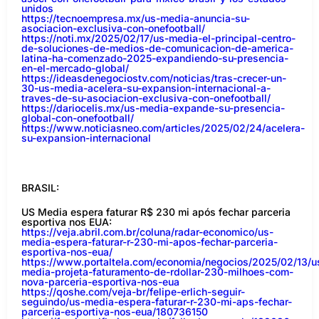
unidos
https://tecnoempresa.mx/us-media-anuncia-su-
asociacion-exclusiva-con-onefootball/
https://noti.mx/2025/02/17/us-media-el-principal-centro-
de-soluciones-de-medios-de-comunicacion-de-america-
latina-ha-comenzado-2025-expandiendo-su-presencia-
en-el-mercado-global/
https://ideasdenegociostv.com/noticias/tras-crecer-un-
30-us-media-acelera-su-expansion-internacional-a-
traves-de-su-asociacion-exclusiva-con-onefootball/
https://dariocelis.mx/us-media-expande-su-presencia-
global-con-onefootball/
https://www.noticiasneo.com/articles/2025/02/24/acelera-
su-expansion-internacional
BRASIL:
US Media espera faturar R$ 230 mi após fechar parceria
esportiva nos EUA:
https://veja.abril.com.br/coluna/radar-economico/us-
media-espera-faturar-r-230-mi-apos-fechar-parceria-
esportiva-nos-eua/
https://www.portaltela.com/economia/negocios/2025/02/13/u
media-projeta-faturamento-de-rdollar-230-milhoes-com-
nova-parceria-esportiva-nos-eua
https://qoshe.com/veja-br/felipe-erlich-seguir-
seguindo/us-media-espera-faturar-r-230-mi-aps-fechar-
parceria-esportiva-nos-eua/180736150