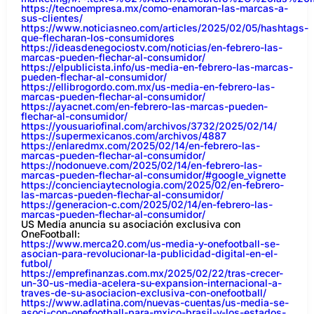
https://tecnoempresa.mx/como-enamoran-las-marcas-a-
sus-clientes/
https://www.noticiasneo.com/articles/2025/02/05/hashtags-
que-flecharan-los-consumidores
https://ideasdenegociostv.com/noticias/en-febrero-las-
marcas-pueden-flechar-al-consumidor/
https://elpublicista.info/us-media-en-febrero-las-marcas-
pueden-flechar-al-consumidor/
https://ellibrogordo.com.mx/us-media-en-febrero-las-
marcas-pueden-flechar-al-consumidor/
https://ayacnet.com/en-febrero-las-marcas-pueden-
flechar-al-consumidor/
https://yousuariofinal.com/archivos/3732/2025/02/14/
https://supermexicanos.com/archivos/4887
https://enlaredmx.com/2025/02/14/en-febrero-las-
marcas-pueden-flechar-al-consumidor/
https://nodonueve.com/2025/02/14/en-febrero-las-
marcas-pueden-flechar-al-consumidor/#google_vignette
https://concienciaytecnologia.com/2025/02/en-febrero-
las-marcas-pueden-flechar-al-consumidor/
https://generacion-c.com/2025/02/14/en-febrero-las-
marcas-pueden-flechar-al-consumidor/
US Media anuncia su asociación exclusiva con
OneFootball:
https://www.merca20.com/us-media-y-onefootball-se-
asocian-para-revolucionar-la-publicidad-digital-en-el-
futbol/
https://emprefinanzas.com.mx/2025/02/22/tras-crecer-
un-30-us-media-acelera-su-expansion-internacional-a-
traves-de-su-asociacion-exclusiva-con-onefootball/
https://www.adlatina.com/nuevas-cuentas/us-media-se-
asoci-con-onefootball-para-mxico-brasil-y-los-estados-