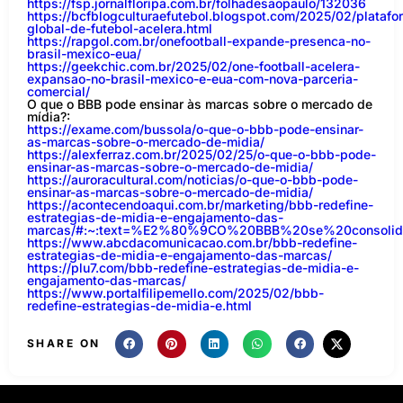
https://fsp.jornalfloripa.com.br/folhadesaopaulo/132036
https://bcfblogculturaefutebol.blogspot.com/2025/02/platafo
global-de-futebol-acelera.html
https://rapgol.com.br/onefootball-expande-presenca-no-
brasil-mexico-eua/
https://geekchic.com.br/2025/02/one-football-acelera-
expansao-no-brasil-mexico-e-eua-com-nova-parceria-
comercial/
O que o BBB pode ensinar às marcas sobre o mercado de
mídia?:
https://exame.com/bussola/o-que-o-bbb-pode-ensinar-
as-marcas-sobre-o-mercado-de-midia/
https://alexferraz.com.br/2025/02/25/o-que-o-bbb-pode-
ensinar-as-marcas-sobre-o-mercado-de-midia/
https://auroracultural.com/noticias/o-que-o-bbb-pode-
ensinar-as-marcas-sobre-o-mercado-de-midia/
https://acontecendoaqui.com.br/marketing/bbb-redefine-
estrategias-de-midia-e-engajamento-das-
marcas/#:~:text=%E2%80%9CO%20BBB%20se%20consol
https://www.abcdacomunicacao.com.br/bbb-redefine-
estrategias-de-midia-e-engajamento-das-marcas/
https://plu7.com/bbb-redefine-estrategias-de-midia-e-
engajamento-das-marcas/
https://www.portalfilipemello.com/2025/02/bbb-
redefine-estrategias-de-midia-e.html
SHARE ON