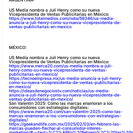
US Media nombra a Juli Henry como su nueva
Vicepresidenta de Ventas Publicitarias en México:
https://www.totalmedios.com/nota/59346/us-media-
anuncia-a-juli-henry-como-su-nueva-vicepresidenta-de-
ventas-publicitarias-en-mexico
MÉXICO:
US Media nombra a Juli Henry como su nueva
Vicepresidenta de Ventas Publicitarias en México:
https://www.merca20.com/us-media-nombra-a-juli-
henry-como-su-nueva-vicepresidenta-de-ventas-
publicitarias-en-mexico/
https://tecnoempresa.mx/us-media-anuncia-a-juli-henry-
como-su-nueva-vicepresidenta-de-ventas-publicitarias-
en-mexico/
https://ideasdenegociostv.com/noticias/us-media-
anuncia-a-juli-henry-como-su-nueva-vicepresidenta-de-
ventas-publicitarias-en-mexico/
San Valentín 2025: Cómo las marcas enamoran a los
consumidores con estrategias digitales:
https://www.merca20.com/san-valentin-2025-como-las-
marcas-enamoran-a-los-consumidores-con-estrategias-
digitales/
https://geekandlife.com.mx/2025/02/03/en-febrero-las-
marcas-pueden-flechar-al-consumidor-interes-
marketing/#:~:text=%C2%ABEn%20febrero%2C%20las%2