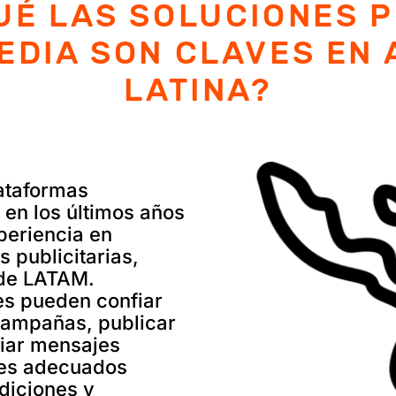
UÉ LAS SOLUCIONES 
EDIA SON CLAVES EN
LATINA?
ataformas
en los últimos años
periencia en
 publicitarias,
 de LATAM.
es pueden confiar
campañas, publicar
viar mensajes
res adecuados
diciones y