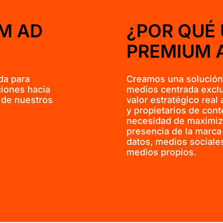
M AD
¿POR QUÉ 
PREMIUM 
da para
Creamos una solución
ciones hacia
medios centrada excl
s de nuestros
valor estratégico rea
y propietarios de cont
necesidad de maximiza
presencia de la marca 
datos, medios sociale
medios propios.