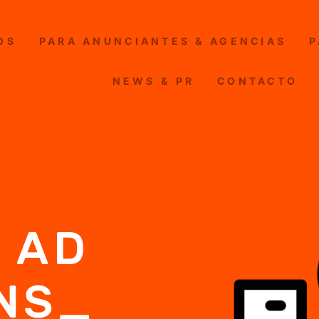
OS
PARA ANUNCIANTES & AGENCIAS
P
NEWS & PR
CONTACTO
 AD
NS_