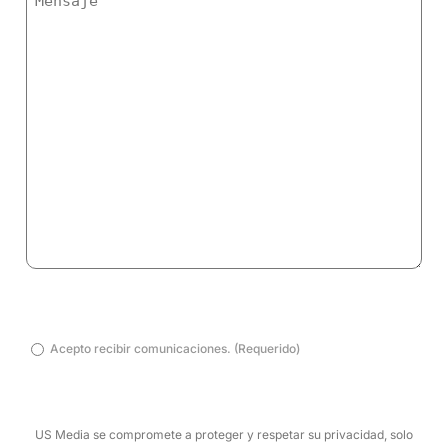
Acepto
Acepto recibir comunicaciones. (Requerido)
recibir
comunicaciones.
(Requerido)
US Media se compromete a proteger y respetar su privacidad, solo
(Obligatorio)