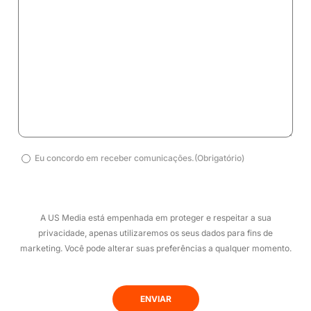
Eu
Eu concordo em receber comunicações.(Obrigatório)
concordo
em
receber
A US Media está empenhada em proteger e respeitar a sua
comunicações.
privacidade, apenas utilizaremos os seus dados para fins de
(Obrigatório)
marketing. Você pode alterar suas preferências a qualquer momento.
(obrigatório)