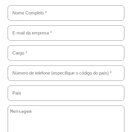
Nome
Completo
(obrigatório)
Email
(obrigatório)
Cargo
*
(obrigatório)
Número
de
telefone
(especifique
País
o
(obrigatório)
código
do
país)
(obrigatório)