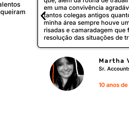
que, além da rotina de trabal
alentos
em uma convivência agradáv
 queiram
tantos colegas antigos quant
minha área sempre houve um
risadas e camaradagem que fa
resolução das situações de t
Martha 
Sr. Account
10 anos de