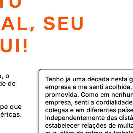
TO
AL, SEU
UI!
, o
Tenho já uma década nesta g
de de
empresa e me senti acolhida,
promovida. Como em nenhum
empresa, senti a cordialidad
ipe que
colegas e em diferentes paíse
éricas.
independentemente das distâ
estabelecer relações de muit