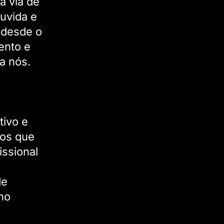
a via de
uvida e
 desde o
ento e
a nós.
tivo e
sos que
issional
de
ho