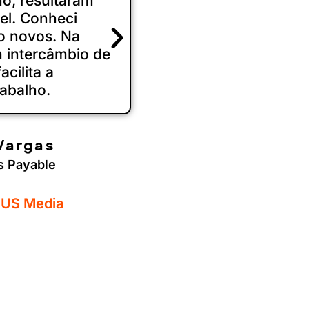
ho, resultaram
global com forte pre
el. Conheci
distâncias, e com ótim
o novos. Na
 intercâmbio de
cilita a
V
rabalho.
Co
2 
Vargas
s Payable
 US Media