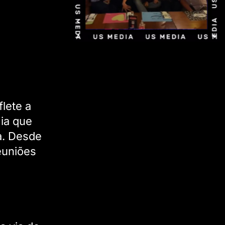
lete a
gia que
a. Desde
reuniões