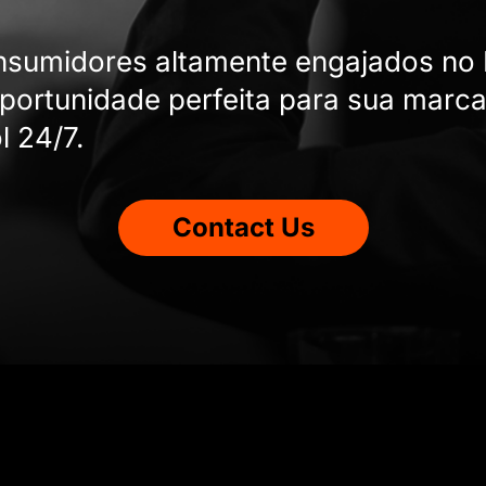
nsumidores altamente engajados no B
oportunidade perfeita para sua marc
l 24/7.
Contact Us