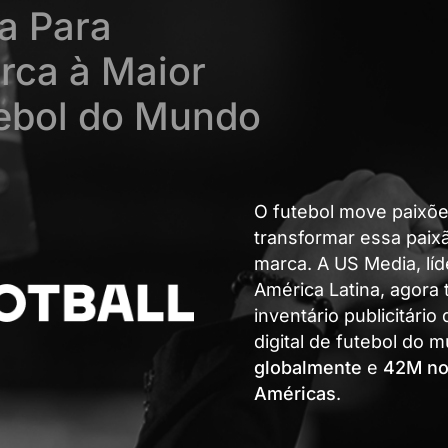
va Para
rca à Maior
tebol do Mundo
O futebol move paixõe
transformar essa paix
marca. A US Media, lí
América Latina, agora 
inventário publicitário
digital de futebol do
globalmente
e
42M no
Américas
.