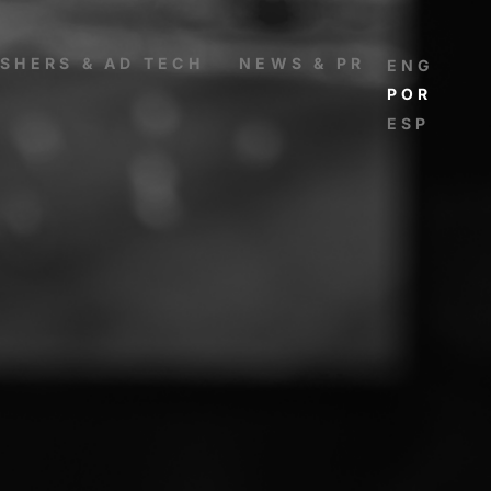
ISHERS & AD TECH
NEWS & PR
ENGLISH
PORTUG
ESPAÑO