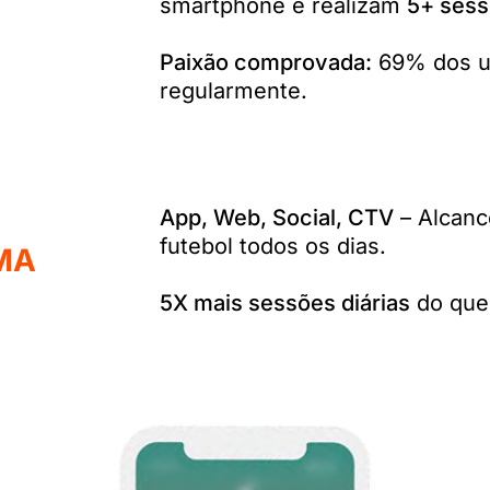
smartphone e realizam
5+ sess
Paixão comprovada:
69% dos us
regularmente.
App, Web, Social, CTV
– Alcanc
futebol todos os dias.
MA
5X mais sessões diárias
do que 