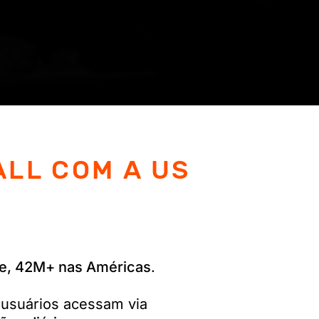
LL COM A US
e, 42M+ nas Américas
.
usuários acessam via