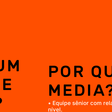
UM
POR QU
DE
MEDIA
?
• Equipe sênior com rel
nível.