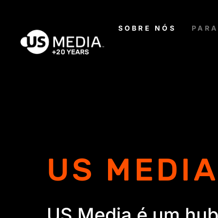
SOBRE NÓS
PARA
US MEDI
US Media é um hub