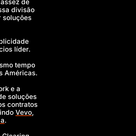
cassez de
ssa divisão
r soluções
blicidade
os líder.
esmo tempo
s Américas.
rk e a
de soluções
os contratos
uindo
Vevo
,
ia
.