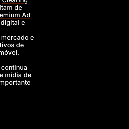
a
Clearing
itam de
remium Ad
digital e
o mercado e
tivos de
 móvel.
 continua
e mídia de
importante