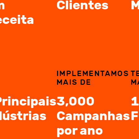
m
Clientes
M
ceita
S
IMPLEMENTAMOS
T
M
MAIS DE
M
Principais
3,000
dústrias
Campanhas
F
por ano