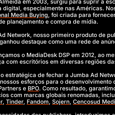
Almeida em 2003, surgiu para suprir a es
 digital, especialmente nas Américas. No
ional Media Buying
, foi criada para fornece
 de planejamento e compra de mídia.
d Network, nosso primeiro produto de pu
 ganhou destaque como uma rede de anúnci
lançamos o MediaDesk DSP em 2012, ao m
a com escritórios em diversas regiões da
o estratégica de fechar a Jumba Ad Netwo
nossos esforços para o desenvolvimento 
Partners e
BPO
. Como resultado, garantim
cios com marcas globais renomadas, incl
r
,
Tinder
,
Fandom
,
Sojern
,
Cencosud Med