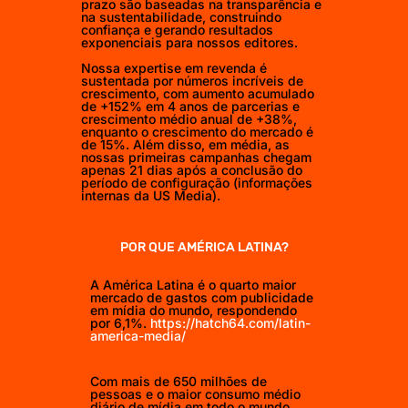
prazo são baseadas na transparência e
na sustentabilidade, construindo
confiança e gerando resultados
exponenciais para nossos editores.
Nossa expertise em revenda é
sustentada por números incríveis de
crescimento, com aumento acumulado
de +152% em 4 anos de parcerias e
crescimento médio anual de +38%,
enquanto o crescimento do mercado é
de 15%. Além disso, em média, as
nossas primeiras campanhas chegam
apenas 21 dias após a conclusão do
período de configuração (informações
internas da US Media).
POR QUE AMÉRICA LATINA?
A América Latina é o quarto maior
mercado de gastos com publicidade
em mídia do mundo, respondendo
por 6,1%.
https://hatch64.com/latin-
america-media/
Com mais de 650 milhões de
pessoas e o maior consumo médio
diário de mídia em todo o mundo.