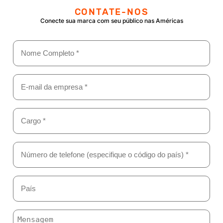
CONTATE-NOS
Conecte sua marca com seu público nas Américas
Nome
Completo
(obrigatório)
Email
(obrigatório)
Cargo
*
(obrigatório)
Número
de
telefone
(especifique
País
o
(obrigatório)
código
do