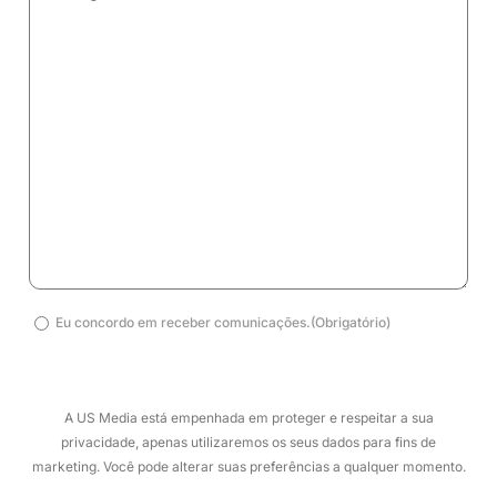
país)
(obrigatório)
Eu
Eu concordo em receber comunicações.(Obrigatório)
concordo
em
receber
A US Media está empenhada em proteger e respeitar a sua
comunicações.
privacidade, apenas utilizaremos os seus dados para fins de
(Obrigatório)
marketing. Você pode alterar suas preferências a qualquer momento.
(obrigatório)