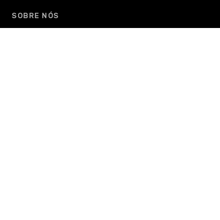
SOBRE NÓS
NOSSOS LÍDERES
Anunciantes
MEDIA AD PERFORMANCE
ONEFOOTBALL
CENCOSUD
VEVO
WETRANSFER
TINDER
FANDOM