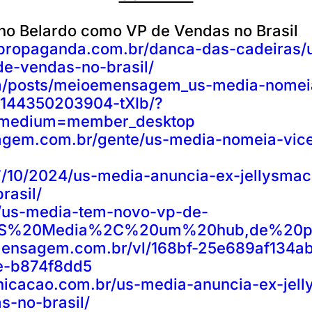
no Belardo como VP de Vendas no Brasil
propaganda.com.br/danca-das-cadeiras/
e-vendas-no-brasil/
om/posts/meioemensagem_us-media-nomeia
5144350203904-tXIb/?
_medium=member_desktop
gem.com.br/gente/us-media-nomeia-vice
/07/10/2024/us-media-anuncia-ex-jellysm
rasil/
r/us-media-tem-novo-vp-de-
0US%20Media%2C%20um%20hub,de%20pu
mensagem.com.br/vl/168bf-25e689af134ab
e-b874f8dd5
icacao.com.br/us-media-anuncia-ex-jell
-no-brasil/