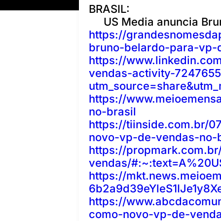
BRASIL:
US Media anuncia Bru
https://grandesnomesda
bruno-belardo-para-vp-d
https://www.linkedin.c
vendas-activity-724765
utm_source=share&utm
https://www.meioemensa
no-brasil
https://tiinside.com.br
novo-vp-de-vendas-no-b
https://propmark.com.b
vendas/#:~:text=A%2
https://mkt.news.meioe
6b2a9d39eYleS1IJe1y8X
https://www.abcdacomun
como-novo-vp-de-vendas