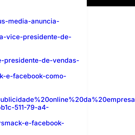
us-media-anuncia-
-vice-presidente-de-
-presidente-de-vendas-
ack-e-facebook-como-
blicidade%20online%20da%20empresa
b1c-511-79-a4-
ysmack-e-facebook-