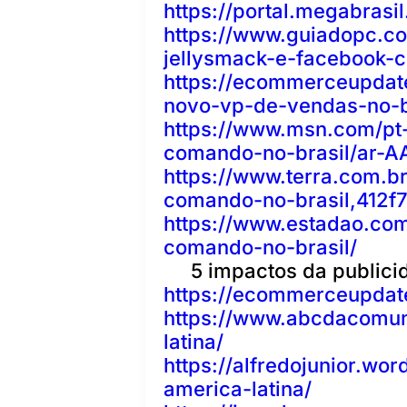
https://portal.megabrasi
https://www.guiadopc.c
jellysmack-e-facebook-
https://ecommerceupdat
novo-vp-de-vendas-no-b
https://www.msn.com/pt-
comando-no-brasil/ar-A
https://www.terra.com.br
comando-no-brasil,412f
https://www.estadao.com
comando-no-brasil/
5 impactos da publici
https://ecommerceupdate
https://www.abcdacomun
latina/
https://alfredojunior.w
america-latina/