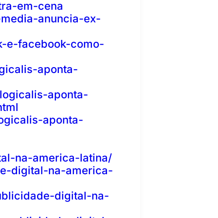
ntra-em-cena
-media-anuncia-ex-
k-e-facebook-como-
gicalis-aponta-
logicalis-aponta-
html
ogicalis-aponta-
al-na-america-latina/
-digital-na-america-
blicidade-digital-na-