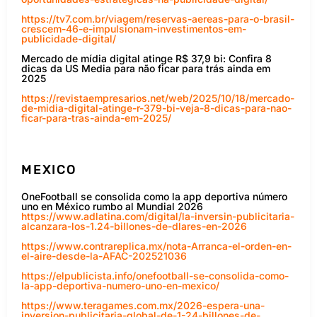
https://tv7.com.br/viagem/reservas-aereas-para-o-brasil-
crescem-46-e-impulsionam-investimentos-em-
publicidade-digital/
Mercado de mídia digital atinge R$ 37,9 bi: Confira 8
dicas da US Media para não ficar para trás ainda em
2025
https://revistaempresarios.net/web/2025/10/18/mercado-
de-midia-digital-atinge-r-379-bi-veja-8-dicas-para-nao-
ficar-para-tras-ainda-em-2025/
MEXICO
OneFootball se consolida como la app deportiva número
uno en México rumbo al Mundial 2026
https://www.adlatina.com/digital/la-inversin-publicitaria-
alcanzara-los-1.24-billones-de-dlares-en-2026
https://www.contrareplica.mx/nota-Arranca-el-orden-en-
el-aire-desde-la-AFAC-202521036
https://elpublicista.info/onefootball-se-consolida-como-
la-app-deportiva-numero-uno-en-mexico/
https://www.teragames.com.mx/2026-espera-una-
inversion-publicitaria-global-de-1-24-billones-de-