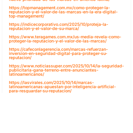
https://topmanagement.com.mx/como-proteger-la-
reputacion-y-el-valor-de-las-marcas-en-la-era-digital-
top-management/
https://indicecorporativo.com/2025/10/proteja-la-
reputacion-y-el-valor-de-su-marca/
https://www.teragames.com.mx/us-media-revela-como-
proteger-la-reputacion-y-el-valor-de-las-marcas/
https://cafeconlagerencia.com/marcas-refuerzan-
inversion-en-seguridad-digital-para-proteger-su-
reputacion/
https://www.noticiassuper.com/2025/10/14/la-seguridad-
publicitaria-gana-terreno-entre-anunciantes-
latinoamericanos/
https://lasvirales.com/2025/10/14/marcas-
latinoamericanas-apuestan-por-inteligencia-artificial-
para-resguardar-su-reputacion/
https://yousuariofinal.com/archivos/4686/2025/10/14/
https://supermexicanos.com/archivos/7065
https://nodonueve.com/2025/10/14/la-confianza-digital-
el-nuevo-activo-de-las-marcas-latinoamericanas/
https://concienciaytecnologia.com/2025/10/tecnologia-y-
reputacion-la-nueva-responsabilidad-de-las-marcas/