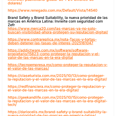
dolares/
https://www.renegado.com.mx/Default/Vista/14540
Brand Safety y Brand Suitability, la nueva prioridad de las
marcas en América Latina: Invierte com seguridad com
Zefr
https://www.merca20.com/las-marcas-ya-no-solo-
buscan-visibilidad-ahora-protegen-su-reputacion-digital/
https://www.contrareplica.mx/nota-Tacos-y-tortas-
deben-detener-las-tasas-de-interes-2025161047
https://addictware.com.mx/software/software-
propietario/15823-como-proteger-la-reputacion-y-el-
valor-de-las-marcas-en-la-era-digital
https://tecnoempresa.mx/como-proteger-la-reputacion-y-
el-valor-de-las-marcas/
https://claseturista.com.mx/2025/10/13/como-proteger-
la-reputacion-y-el-valor-de-las-marcas-en-la-era-digital/
https://redfinanciera.mx/como-proteger-la-reputacion-y-
el-valor-de-las-marcas-en-la-era-digital/
https://geekandlife.com.mx/2025/10/15/como-proteger-
la-reputacion-y-el-valor-de-las-marcas-en-la-era-digital-
tech/
https://dariocelis.mx/brand-safety-y-brand-suitability-la-
nueva-prioridad-de-las-marcas-en-america-latina/