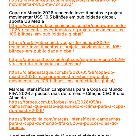
movimenta-r-800-mi-7243652/
Copa do Mundo 2026 reacende investimentos e projeta
movimentar US$ 10,5 bilhões em publicidade global,
aponta US Media
https://www.abcdacomunicacao.com.br/copa-do-mundo-
2026-reacende-investimentos-e-projeta-movimentar-us-
105-bilhoes-em-publicidade-global/
https://portalyoba.com.br/copa-do-mundo-2026-
reacende-investimentos-e-projeta-movimentar-us-105-
bilhoes-em-publicidade-global/
https://auroracultural.com/noticias/esportes/copa-2026-
vira-corrida-bilionaria-por-atencao/
https://claradestaque.com.br/2026/05/28/copa-do-
mundo-2026-reacende-investimentos-e-projeta-
movimentar-us-105-bilhoes-em-publicidade-global/
Marcas intensificam campanhas para a Copa do Mundo
FIFA 2026 a poucos dias do torneio – Citação CEO Bruno
Almeida
https://forbes.com.br/forbes-mkt/2026/05/as-
campanhas-que-estao-aquecendo-o-clima-para-a-copa-
do-mundo-2026/
https://kondzilla.com/marcas-intensificam-campanhas-
para-a-copa-do-mundo-fifa-2026-a-poucos-dias-do-
torneio/
4 aplicações práticas da IA na publicidade digital