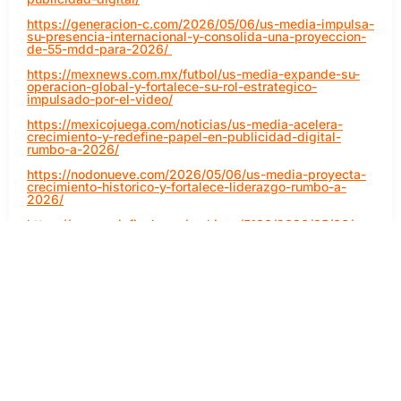
https://generacion-c.com/2026/05/06/us-media-impulsa-
su-presencia-internacional-y-consolida-una-proyeccion-
de-55-mdd-para-2026/
https://mexnews.com.mx/futbol/us-media-expande-su-
operacion-global-y-fortalece-su-rol-estrategico-
impulsado-por-el-video/
https://mexicojuega.com/noticias/us-media-acelera-
crecimiento-y-redefine-papel-en-publicidad-digital-
rumbo-a-2026/
https://nodonueve.com/2026/05/06/us-media-proyecta-
crecimiento-historico-y-fortalece-liderazgo-rumbo-a-
2026/
https://yousuariofinal.com/archivos/5186/2026/05/06/
https://supermexicanos.com/archivos/8067
https://www.periodismoyambiente.com.mx/2026/05/08/us-
media-acelera-su-expansion-global-y-proyecta-cerca-
de-55-mdd-en-ingresos-en-2026/
https://indicecorporativo.com/2026/05/eventos-
deportivos-masivos-impulsan-la-inversion-publicitaria/
https://dariocelis.mx/el-plan-de-us-media-para-facturar-
55-mdd-en-dos-anos/
https://indicecorporativo.com/2026/05/us-media-