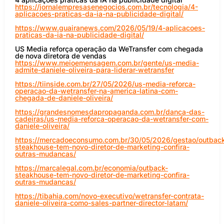
https://jornalempresasenegocios.com.br/tecnologia/4-
aplicacoes-praticas-da-ia-na-publicidade-digital/
https://www.guairanews.com/2026/05/19/4-aplicacoes-
praticas-da-ia-na-publicidade-digital/
US Media reforça operação da WeTransfer com chegada
de nova diretora de vendas
https://www.meioemensagem.com.br/gente/us-media-
admite-daniele-oliveira-para-liderar-wetransfer
https://tiinside.com.br/27/05/2026/us-media-reforca-
operacao-da-wetransfer-na-america-latina-com-
chegada-de-daniele-oliveira/
https://grandesnomesdapropaganda.com.br/danca-das-
cadeiras/us-media-reforca-operacao-da-wetransfer-com-
daniele-oliveira/
https://mercadoeconsumo.com.br/30/05/2026/gestao/outbac
steakhouse-tem-novo-diretor-de-marketing-confira-
outras-mudancas/
https://marcalegal.com.br/economia/outback-
steakhouse-tem-novo-diretor-de-marketing-confira-
outras-mudancas/
https://tibahia.com/novo-executivo/wetransfer-contrata-
daniele-oliveira-como-sales-partner-director-latam/