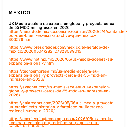
MEXICO
US Media acelera su expansión global y proyecta cerca
de 55 MDD en ingresos en 2026
https://heraldodemexico.com.mx/opinion/2026/5/4/santander
por-que-brasil-es-mas-atractivo-que-mexico-
806576.html
https://www.pressreader.com/mexico/el-heraldo-de-
mexico/20260504/282127823089015
https://www.notimx.mx/2026/05/us-media-acelera-su-
expansion-global-y.html
https://tecnoempresa.mx/us-media-acelera-su-
expansion-global-y-proyecta-cerca-de-55-mdd-en-
ingresos-en-2026/
https://ayacnet.com/us-media-acelera-su-expansion-
global-y-proyecta-cerca-de-55-mdd-en-ingresos-en-
2026/
https://enlaredmx.com/2026/05/06/us-media-proyecta-
un-crecimiento-historico-y-fortalece-su-liderazgo-
regional-rumbo-a-2026/
https://concienciaytecnologia.com/2026/05/us-media-
acelera-crecimiento-y-redefine-su-papel-en-la-
publicidad-digital/