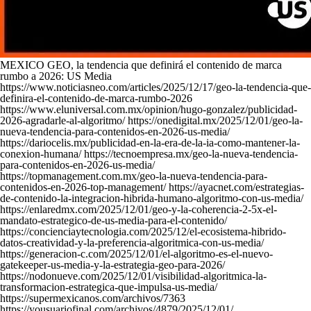
MEXICO GEO, la tendencia que definirá el contenido de marca
rumbo a 2026: US Media
https://www.noticiasneo.com/articles/2025/12/17/geo-la-tendencia-que-
definira-el-contenido-de-marca-rumbo-2026
https://www.eluniversal.com.mx/opinion/hugo-gonzalez/publicidad-
2026-agradarle-al-algoritmo/ https://onedigital.mx/2025/12/01/geo-la-
nueva-tendencia-para-contenidos-en-2026-us-media/
https://dariocelis.mx/publicidad-en-la-era-de-la-ia-como-mantener-la-
conexion-humana/ https://tecnoempresa.mx/geo-la-nueva-tendencia-
para-contenidos-en-2026-us-media/
https://topmanagement.com.mx/geo-la-nueva-tendencia-para-
contenidos-en-2026-top-management/ https://ayacnet.com/estrategias-
de-contenido-la-integracion-hibrida-humano-algoritmo-con-us-media/
https://enlaredmx.com/2025/12/01/geo-y-la-coherencia-2-5x-el-
mandato-estrategico-de-us-media-para-el-contenido/
https://concienciaytecnologia.com/2025/12/el-ecosistema-hibrido-
datos-creatividad-y-la-preferencia-algoritmica-con-us-media/
https://generacion-c.com/2025/12/01/el-algoritmo-es-el-nuevo-
gatekeeper-us-media-y-la-estrategia-geo-para-2026/
https://nodonueve.com/2025/12/01/visibilidad-algoritmica-la-
transformacion-estrategica-que-impulsa-us-media/
https://supermexicanos.com/archivos/7363
https://yousuariofinal.com/archivos/4879/2025/12/01/