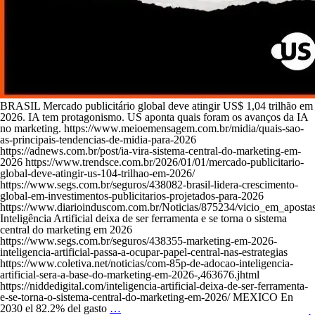
BRASIL Mercado publicitário global deve atingir US$ 1,04 trilhão em
2026. IA tem protagonismo. US aponta quais foram os avanços da IA
no marketing. https://www.meioemensagem.com.br/midia/quais-sao-
as-principais-tendencias-de-midia-para-2026
https://adnews.com.br/post/ia-vira-sistema-central-do-marketing-em-
2026 https://www.trendsce.com.br/2026/01/01/mercado-publicitario-
global-deve-atingir-us-104-trilhao-em-2026/
https://www.segs.com.br/seguros/438082-brasil-lidera-crescimento-
global-em-investimentos-publicitarios-projetados-para-2026
https://www.diarioinduscom.com.br/Noticias/875234/vicio_em_apostas
Inteligência Artificial deixa de ser ferramenta e se torna o sistema
central do marketing em 2026
https://www.segs.com.br/seguros/438355-marketing-em-2026-
inteligencia-artificial-passa-a-ocupar-papel-central-nas-estrategias
https://www.coletiva.net/noticias/com-85p-de-adocao-inteligencia-
artificial-sera-a-base-do-marketing-em-2026-,463676.jhtml
https://niddedigital.com/inteligencia-artificial-deixa-de-ser-ferramenta-
e-se-torna-o-sistema-central-do-marketing-em-2026/ MEXICO En
2030 el 82.2% del gasto
…