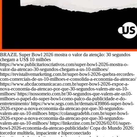
BRAZIL Super Bowl 2026 mostra o valor da atenção: 30 segundos
chegam a US$ 10 milhões
https://www.publicitarioscriativos.com/super-bowl-2026-mostra-o-
valor-da-atencao-30-segundos-chegam-a-us-10-milhoes/
https://revistalivemarketing.com.br/super-bowl-2026-quebra-recordes-
com-comerciais-de-us-10-milhoes-e-consolida-a-economia-da-atencao/
https://www.abcdacomunicacao.com.br/super-bowl-2026-expoe-a-
nova-economia-da-atencao-por-que-30-segundos-valem-ate-us-10-
milhoes/ https://nossomeio.com.br/30-segundos-que-valem-ate-us10-
milhoes-o-papel-do-super-bowl-como-palco-da-publicidade-e-do-
entretenimento/ https://www.segs.com.br/demais/439866-super-bowl-
2026-expoe-a-nova-economia-da-atencao-por-que-30-segundos-
valem-ate-us-10-milhoes https://colanagradebh.com.br/super-bowl-
2026-expoe-a-nova-economia-da-atencao-por-que-30-segundos-
valem-ate-us-10-milhoes/ https://linkezine.com.br/2026/02/01/super-
bowl-2026-economia-da-atencao-publicidade/ Copa do Mundo 2026:
torcedor multitela, impaciente e hiperconectado