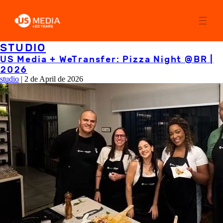
STUDIO
US Media + WeTransfer: Pizza Night @BR |
2026
studio
|
2 de April de 2026