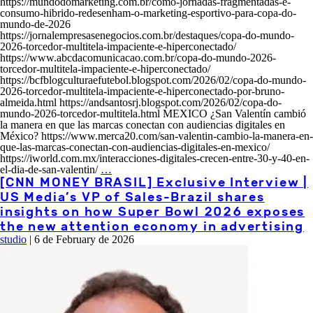
https://mundodomarketing.com.br/como-jornadas-fragmentadas-e-
consumo-hibrido-redesenham-o-marketing-esportivo-para-copa-do-
mundo-de-2026
https://jornalempresasenegocios.com.br/destaques/copa-do-mundo-
2026-torcedor-multitela-impaciente-e-hiperconectado/
https://www.abcdacomunicacao.com.br/copa-do-mundo-2026-
torcedor-multitela-impaciente-e-hiperconectado/
https://bcfblogculturaefutebol.blogspot.com/2026/02/copa-do-mundo-
2026-torcedor-multitela-impaciente-e-hiperconectado-por-bruno-
almeida.html https://andsantosrj.blogspot.com/2026/02/copa-do-
mundo-2026-torcedor-multitela.html MEXICO ¿San Valentín cambió
la manera en que las marcas conectan con audiencias digitales en
México? https://www.merca20.com/san-valentin-cambio-la-manera-en-
que-las-marcas-conectan-con-audiencias-digitales-en-mexico/
https://iworld.com.mx/interacciones-digitales-crecen-entre-30-y-40-en-
el-dia-de-san-valentin/
…
[CNN MONEY BRASIL] Exclusive Interview |
US Media’s VP of Sales-Brazil shares
insights on how Super Bowl 2026 exposes
the new attention economy in advertising
studio
|
6 de February de 2026