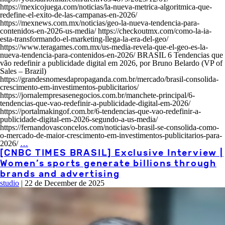
https://mexicojuega.com/noticias/la-nueva-metrica-algoritmica-que-
redefine-el-exito-de-las-campanas-en-2026/
https://mexnews.com.mx/noticias/geo-la-nueva-tendencia-para-
contenidos-en-2026-us-media/ https://checkoutmx.com/como-la-ia-
esta-transformando-el-marketing-llega-la-era-del-geo/
https://www.teragames.com.mx/us-media-revela-que-el-geo-es-la-
nueva-tendencia-para-contenidos-en-2026/ BRASIL 6 Tendencias que
vão redefinir a publicidade digital em 2026, por Bruno Belardo (VP of
Sales – Brazil)
https://grandesnomesdapropaganda.com.br/mercado/brasil-consolida-
crescimento-em-investimentos-publicitarios/
https://jornalempresasenegocios.com.br/manchete-principal/6-
tendencias-que-vao-redefinir-a-publicidade-digital-em-2026/
https://portalmakingof.com.br/6-tendencias-que-vao-redefinir-a-
publicidade-digital-em-2026-segundo-a-us-media/
https://fernandovasconcelos.com/noticias/o-brasil-se-consolida-como-
o-mercado-de-maior-crescimento-em-investimentos-publicitarios-para-
2026/
…
[CNBC TIMES BRASIL] Exclusive Interview |
Women’s sports generate billions through
brands and advertising
studio
|
22 de December de 2025