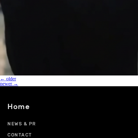
←
older
newer
→
Home
NEWS & PR
CONTACT