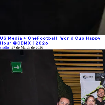
US Media + OneFootball: World Cup Happy
Hour @CDMX | 2026
studio
|
27 de March de 2026