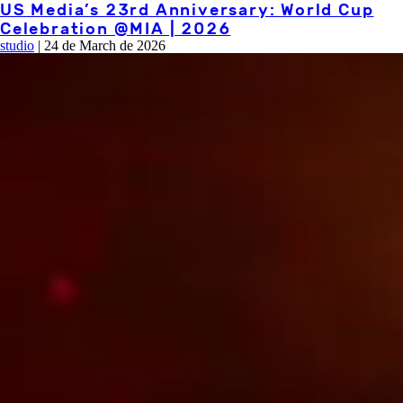
US Media’s 23rd Anniversary: World Cup
Celebration @MIA | 2026
studio
|
24 de March de 2026