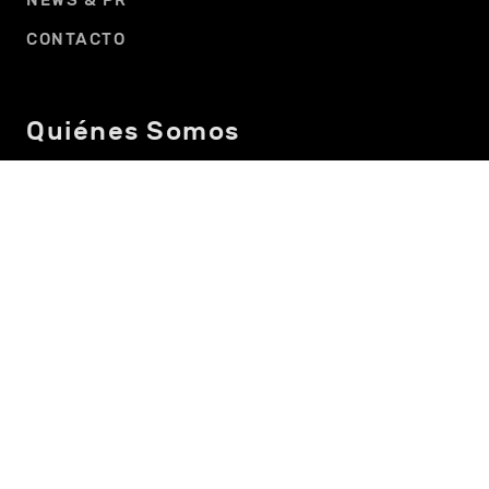
NEWS & PR
CONTACTO
Quiénes Somos
NUESTROS LÍDERES
TRABAJA CON NOSOTROS
Advertising
MEDIA AD PERFORMANCE
ONEFOOTBALL
CENCOSUD