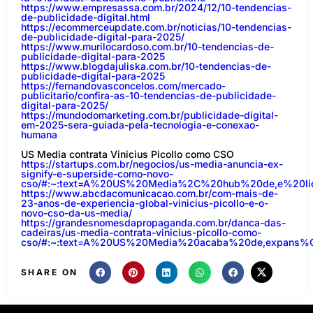
https://www.empresassa.com.br/2024/12/10-tendencias-
de-publicidade-digital.html
https://ecommerceupdate.com.br/noticias/10-tendencias-
de-publicidade-digital-para-2025/
https://www.murilocardoso.com.br/10-tendencias-de-
publicidade-digital-para-2025
https://www.blogdajuliska.com.br/10-tendencias-de-
publicidade-digital-para-2025
https://fernandovasconcelos.com/mercado-
publicitario/confira-as-10-tendencias-de-publicidade-
digital-para-2025/
https://mundodomarketing.com.br/publicidade-digital-
em-2025-sera-guiada-pela-tecnologia-e-conexao-
humana
US Media contrata Vinicius Picollo como CSO
https://startups.com.br/negocios/us-media-anuncia-ex-
signify-e-superside-como-novo-
cso/#:~:text=A%20US%20Media%2C%20hub%20de,e%20l
https://www.abcdacomunicacao.com.br/com-mais-de-
23-anos-de-experiencia-global-vinicius-picollo-e-o-
novo-cso-da-us-media/
https://grandesnomesdapropaganda.com.br/danca-das-
cadeiras/us-media-contrata-vinicius-picollo-como-
cso/#:~:text=A%20US%20Media%20acaba%20de,expans
SHARE ON