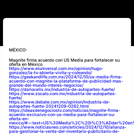
MÉXICO:
Magnite firma acuerdo con US Media para fortalecer su
oferta en México
https://www.eluniversal.com.mx/opinion/hugo-
gonzalez/la-tv-abierta-vivita-y-coleando/
https://geekandlife.com.mx/2024/12/10/us-media-firma-
acuerdo-con-magnite-la-plataforma-de-publicidad-mas-
grande-del-mundo-interes-negocios/
https://dariocelis.mx/industria-de-autopartes-fuerte/
https://www.zocalo.com.mx/industria-de-autopartes-
fuerte/
https://www.debate.com.mx/opinion/Industria-de-
autopartes-fuerte-20241209-0262.html
https://ideasdenegociostv.com/noticias/magnite-firma-
acuerdo-exclusivo-con-us-media-para-fortalecer-su-
oferta-en-
mexico/#:~:text=US%20Media%2C%20l%C3%ADder%20e
https://www.noticiasneo.com/articles/2024/12/10/alianza-
para-gestionar-la-venta-del-inventario-publicitario-de-