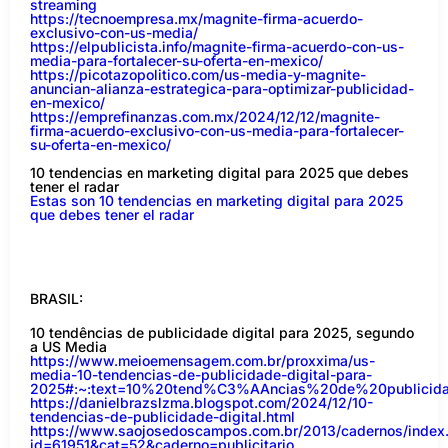
streaming
https://tecnoempresa.mx/magnite-firma-acuerdo-
exclusivo-con-us-media/
https://elpublicista.info/magnite-firma-acuerdo-con-us-
media-para-fortalecer-su-oferta-en-mexico/
https://picotazopolitico.com/us-media-y-magnite-
anuncian-alianza-estrategica-para-optimizar-publicidad-
en-mexico/
https://emprefinanzas.com.mx/2024/12/12/magnite-
firma-acuerdo-exclusivo-con-us-media-para-fortalecer-
su-oferta-en-mexico/
10 tendencias en marketing digital para 2025 que debes
tener el radar
Estas son 10 tendencias en marketing digital para 2025
que debes tener el radar
BRASIL:
10 tendências de publicidade digital para 2025, segundo
a US Media
https://www.meioemensagem.com.br/proxxima/us-
media-10-tendencias-de-publicidade-digital-para-
2025#:~:text=10%20tend%C3%AAncias%20de%20public
https://danielbrazslzma.blogspot.com/2024/12/10-
tendencias-de-publicidade-digital.html
https://www.saojosedoscampos.com.br/2013/cadernos/index
id=61951&cat=52&caderno=publicitario