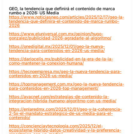
GEO, la tendencia que definirá el contenido de marca
rumbo a 2026: US Media
https://www.noticiasneo.com/articles/2025/12/17/geo-la-
tendencia-que-definira-el-contenido-de-marca-rumbo-
2026
https://www.eluniversal.com.mx/opinion/hugo-
gonzalez/publicidad-2026-agradarle-al-algoritmo/
https://onedigital.mx/2025/12/01/geo-la-nueva-
tendencia-para-contenidos-en-2026-us-media/
https://dariocelis.mx/publicidad-en-la-era-de-la-ia-
como-mantener-la-conexion-humana/
https://tecnoempresa.mx/geo-la-nueva-tendencia-para-
contenidos-en-2026-us-media/
https://topmanagement.com.mx/geo-la-nueva-tendencia-
para-contenidos-en-2026-top-management/
https://ayacnet.com/estrategias-de-contenido-la-
integracion-hibrida-humano-algoritmo-con-us-media/
https://enlaredmx.com/2025/12/01/geo-y-la-coherencia-
2-5x-el-mandato-estrategico-de-us-media-para-el-
contenido/
https://concienciaytecnologia.com/2025/12/el-
ecosistema-hibrido-datos-creatividad-y-la-preferencia-