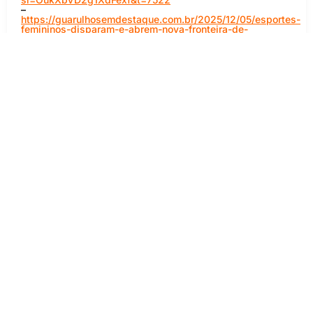
–
https://guarulhosemdestaque.com.br/2025/12/05/esportes-
femininos-disparam-e-abrem-nova-fronteira-de-
investimento-publicitario-para-2026/
https://edicaodobrasil.com.br/esportes-femininos-estao-
na-melhor-fase-e-atraem-marcas/
https://www.promoview.com.br/esporte-feminino-
investimento-publicitario-2026/
https://diariodofutebolfeminino.com.br/esportes-
femininos-disparam-e-abrem-nova-fronteira-de-
investimento-publicitario-para-2026/
https://bcfblogculturaefutebol.blogspot.com/2025/12/esporte
femininos-disparam-e-abrem-nova-fronteira-de-
investimento-publicitario-para-2026.html
https://tv7.com.br/marketing/esportes-femininos-
projetam-expansao-recorde-e-ampliam-retorno-para-
marcas-em-2026/
SHARE ON