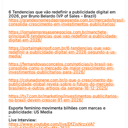
6 Tendencias que vão redefinir a publicidade digital em
2026, por Bruno Belardo (VP of Sales – Brazil)
https://grandesnomesdapropaganda.com.br/mercado/brasil-
consolida-crescimento-em-investimentos-publicitarios/
https://jornalempresasenegocios.com.br/manchete-
principal/6-tendencias-que-vao-redefinir-a-publicidade-
digital-em-2026/
https://portalmakingof.com.br/6-tendencias-que-vao-
redefinir-a-publicidade-digital-em-2026-segundo-a-us-
media/
https://fernandovasconcelos.com/noticias/o-brasil-se-
consolida-como-o-mercado-de-maior-crescimento-em-
investimentos-publicitarios-para-2026/
https://colunadonene.com.br/o-que-o-crescimento-da-
publicidade-global-revela-sobre-o-futuro-do-mercado-
brasileiro-e-outros-artigos-da-semana-16-12-2025/
https://tv7.com.br/marketing/investimentos-publicitarios-
no-brasil-devem-crescer-91-em-2026/
Esporte feminino movimenta bilhões com marcas e
publicidade: US Media
–
Live Interview:
https://www.youtube.com/live/DfZjsNrzxVA?
si=OukXbVD2g1XdFexf&t=7522