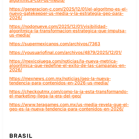
algoritmica-con-us-media/
https://generacion-c.com/2025/12/01/el-algoritmo-es-el-
nuevo-gatekeeper-us-media-y-la-estrategia-geo-para-
2026/
https://nodonueve.com/2025/12/01/visibilidad-
algoritmica-la-transformacion-estrategica-que-impulsa-
us-media/
https://supermexicanos.com/archivos/7363
https://yousuariofinal.com/archivos/4879/2025/12/01/
https://mexicojuega.com/noticias/la-nueva-metrica-
algoritmica-que-redefine-el-exito-de-las-campanas-en-
2026/
https://mexnews.com.mx/noticias/geo-la-nueva-
tendencia-para-contenidos-en-2026-us-media/
https://checkoutmx.com/como-la-ia-esta-transformando-
el-marketing-llega-la-era-del-geo/
https://www.teragames.com.mx/us-media-revela-que-el-
geo-es-la-nueva-tendencia-para-contenidos-en-2026/
BRASIL