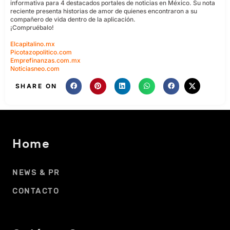
informativa para 4 destacados portales de noticias en México. Su nota
reciente presenta historias de amor de quienes encontraron a su
compañero de vida dentro de la aplicación.
¡Compruébalo!
Elcapitalino.mx
Picotazopolitico.com
Emprefinanzas.com.mx
Noticiasneo.com
SHARE ON
Home
NEWS & PR
CONTACTO