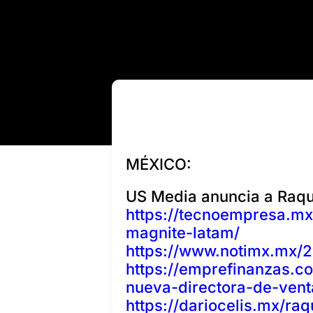
MÉXICO:
US Media anuncia a Raqu
https://tecnoempresa.mx
magnite-latam/
https://www.notimx.mx/
https://emprefinanzas.
nueva-directora-de-vent
https://dariocelis.mx/r