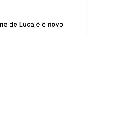
me de Luca é o novo
a-us-media-para-cargo-
uilherme-de-luca-e-o-
ocoes-1063/
sume-como-sales-
e
gollog-sob-nova-direcao/
C3%A3o-gollog-sob-nova-
vendas, segundo
tegracao-entre-online-