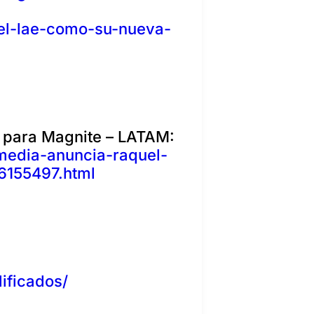
el-lae-como-su-nueva-
 para Magnite – LATAM:
media-anuncia-raquel-
6155497.html
ificados/