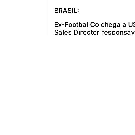
BRASIL:
Ex-FootballCo chega à U
Sales Director responsáv
https://www.meioemensa
de-lideranca
https://grandesnomesda
novo-sales-director-na-
https://www.clubedecria
https://www.abcdacomun
director-partner-manage
https://www.estadao.com
https://www.msn.com/pt
dire%C3%A7%C3%A3o/a
Mês do Consumidor: integ
especialista:
https://docmanagement.