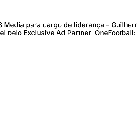
S Media para cargo de liderança – Guilher
el pelo Exclusive Ad Partner, OneFootball:
gem.com.br/gente/ex-footballco-chega-
propaganda.com.br/danca-das-cadeiras/g
us-media/
cao.com.br/ultimas/contratacoes-e-prom
icacao.com.br/ex-footballco-e-dazn-as
r-americas-na-us-media/#google_vignett
.br/economia/sua-carreira/alto-escalao-
-br/noticias/brasil/alto-escal%C3%A7%
r-AA1Btu87
ração entre online e offline impulsiona 
com.br/03/25/2025/mes-do-consumidor-in