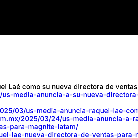
el Laé como su nueva directora de ventas
/us-media-anuncia-a-su-nueva-directora
2025/03/us-media-anuncia-raquel-lae-co
com.mx/2025/03/24/us-media-anuncia-a-r
as-para-magnite-latam/
aquel-lae-nueva-directora-de-ventas-para