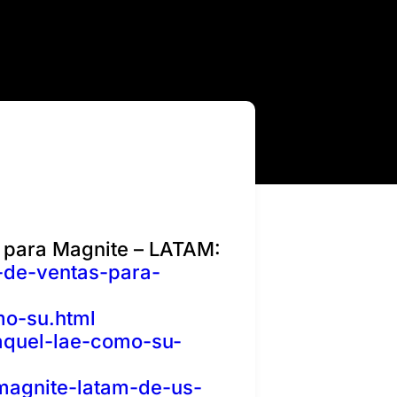
 para Magnite – LATAM:
-de-ventas-para-
mo-su.html
aquel-lae-como-su-
-magnite-latam-de-us-